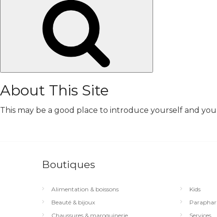
Chercher
About This Site
This may be a good place to introduce yourself and your 
Boutiques
Alimentation & boissons
Kids
Beauté & bijoux
Paraphar
Chaussures & maroquinerie
Services