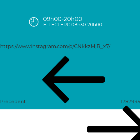
09h00-20h00
17878010147323296
E. LECLERC 08h30-20h00
https://www.instagram.com/p/CNkkzMjB_x7/
Navigation
Post
de
précédent
l’article
Précédent
178799
Prochain
post