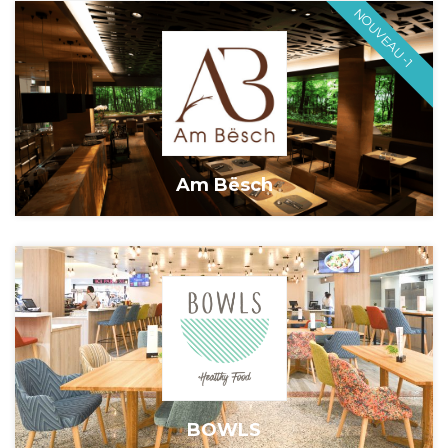
NOUVEAU -1
Am Bësch
BOWLS