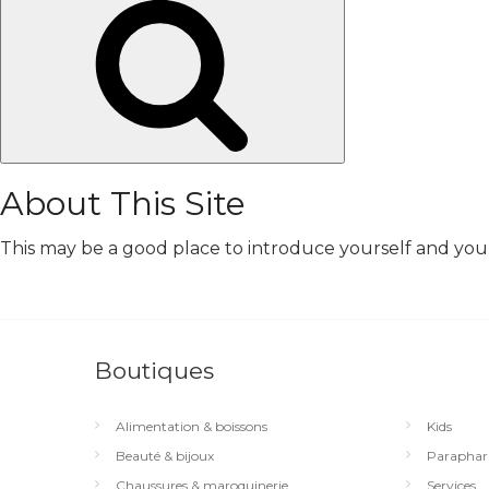
Chercher
About This Site
This may be a good place to introduce yourself and your 
Boutiques
Alimentation & boissons
Kids
Beauté & bijoux
Paraphar
Chaussures & maroquinerie
Services