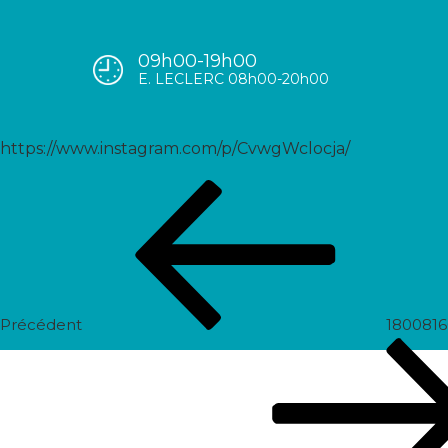
09h00-19h00
18016303492734516
E. LECLERC 08h00-20h00
https://www.instagram.com/p/CvwgWclocja/
Navigation
Post
de
précédent
l’article
Précédent
180081
Prochain
post