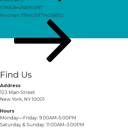
17956184368351097
Prochain
Prochain
17845301774326052
post
Find Us
Address
123 Main Street
New York, NY 10001
Hours
Monday—Friday: 9:00AM–5:00PM
Saturday & Sunday: 11:00AM–3:00PM