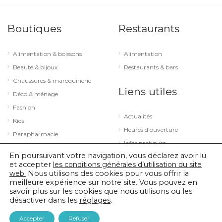
Boutiques
Restaurants
Alimentation & boissons
Alimentation
Beauté & bijoux
Restaurants & bars
Chaussures & maroquinerie
Liens utiles
Déco & ménage
Fashion
Actualités
Kids
Heures d'ouverture
Parapharmacie
Infos pratiques
Services
En poursuivant votre navigation, vous déclarez avoir lu
Sport & loisirs
et accepter
les conditions générales d’utilisation du site
web.
Nous utilisons des cookies pour vous offrir la
Technologie & optique
meilleure expérience sur notre site. Vous pouvez en
savoir plus sur les cookies que nous utilisons ou les
désactiver dans les
réglages
.
© 2026 City Concorde |
Mentions légales
|
Politique de confidentialité
Accepter
Refuser