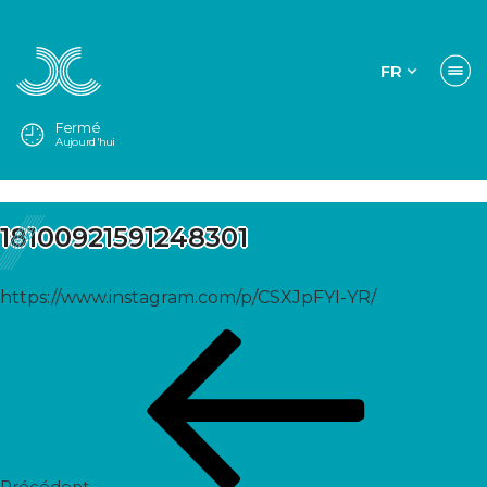
FR
Fermé
Aujourd'hui
18100921591248301
https://www.instagram.com/p/CSXJpFYI-YR/
Navigation
Post
de
précédent
l’article
Précédent