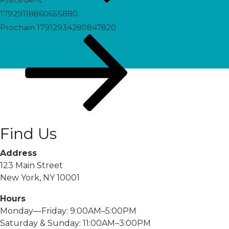
17929118860655880
Prochain
Prochain
17912934280847820
post
Find Us
Address
123 Main Street
New York, NY 10001
Hours
Monday—Friday: 9:00AM–5:00PM
Saturday & Sunday: 11:00AM–3:00PM