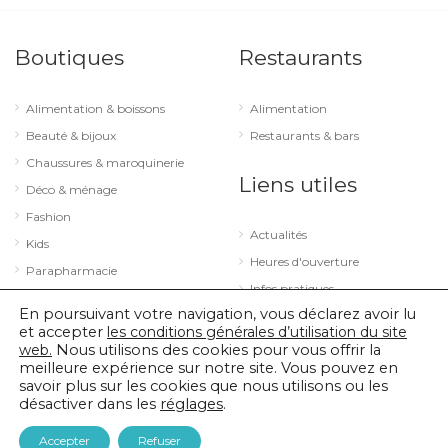
Boutiques
Restaurants
Alimentation & boissons
Alimentation
Beauté & bijoux
Restaurants & bars
Chaussures & maroquinerie
Liens utiles
Déco & ménage
Fashion
Actualités
Kids
Heures d'ouverture
Parapharmacie
Infos pratiques
Services
En poursuivant votre navigation, vous déclarez avoir lu
Sport & loisirs
et accepter
les conditions générales d’utilisation du site
web.
Nous utilisons des cookies pour vous offrir la
Technologie & optique
meilleure expérience sur notre site. Vous pouvez en
savoir plus sur les cookies que nous utilisons ou les
désactiver dans les
réglages
.
© 2026 City Concorde |
Mentions légales
|
Politique de confidentialité
Accepter
Refuser