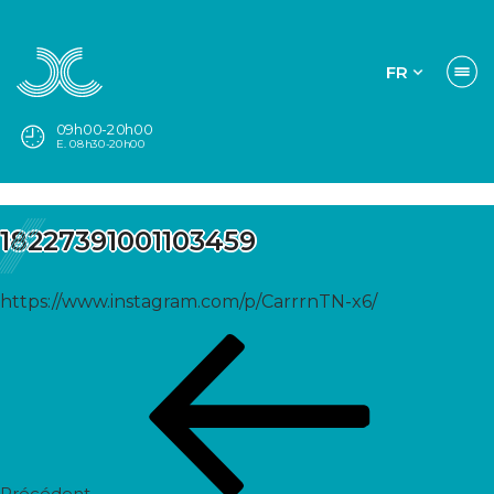
FR
09h00-20h00
E. 08h30-20h00
18227391001103459
https://www.instagram.com/p/CarrrnTN-x6/
Navigation
Post
de
précédent
l’article
Précédent