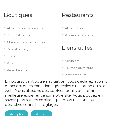
Boutiques
Restaurants
Alimentation & boissons
Alimentation
Beauté & bijoux
Restaurants & bars
Chaussures & maroquinerie
Liens utiles
Déco & ménage
Fashion
Actualités
Kids
Heures d'ouverture
Parapharmacie
Infos pratiques
Services
En poursuivant votre navigation, vous déclarez avoir lu
Sport & loisirs
et accepter
les conditions générales d’utilisation du site
web.
Nous utilisons des cookies pour vous offrir la
Technologie & optique
meilleure expérience sur notre site. Vous pouvez en
savoir plus sur les cookies que nous utilisons ou les
désactiver dans les
réglages
.
© 2026 City Concorde |
Mentions légales
|
Politique de confidentialité
Accepter
Refuser