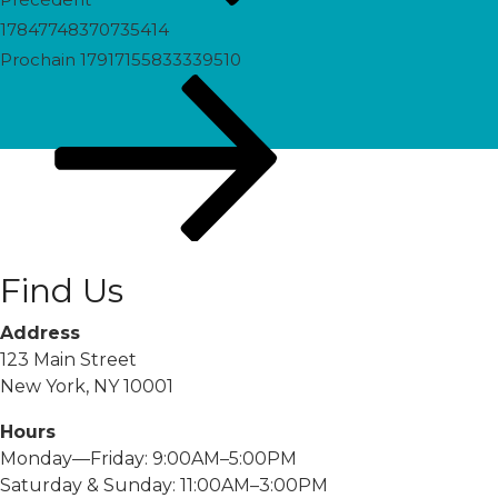
17847748370735414
Prochain
Prochain
17917155833339510
post
Find Us
Address
123 Main Street
New York, NY 10001
Hours
Monday—Friday: 9:00AM–5:00PM
Saturday & Sunday: 11:00AM–3:00PM