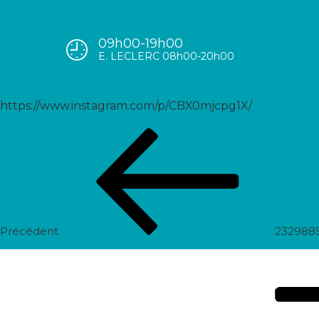
09h00-19h00
2330562680007822679_5589
E. LECLERC 08h00-20h00
https://www.instagram.com/p/CBX0mjcpg1X/
Navigation
Post
de
précédent
l’article
Précédent
232988
Prochain
post