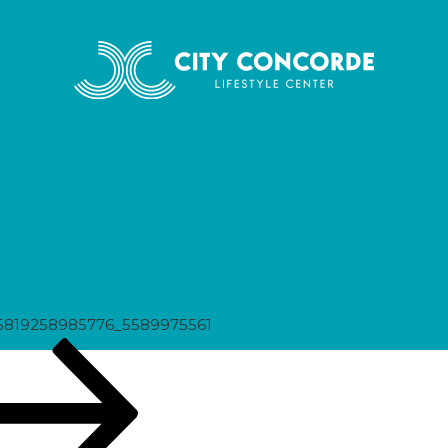
975561
5819258985776_5589975561