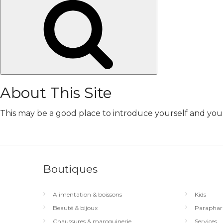
Chercher
About This Site
This may be a good place to introduce yourself and your 
Boutiques
Alimentation & boissons
Kids
Beauté & bijoux
Paraphar
Chaussures & maroquinerie
Services