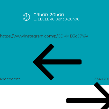
09h00-20h00
17873456110803331
E. LECLERC 08h30-20h00
https://www.instagram.com/p/CDKMB3oJ7YA/
Navigation
Post
de
précédent
l’article
Précédent
234070
Prochain
post