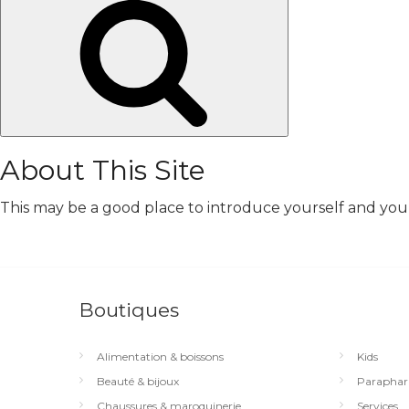
Chercher
About This Site
This may be a good place to introduce yourself and your 
Boutiques
Alimentation & boissons
Kids
Beauté & bijoux
Paraphar
Chaussures & maroquinerie
Services