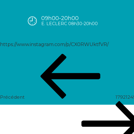
09h00-20h00
17906362484219529
E. LECLERC 08h30-20h00
https://www.instagram.com/p/CX0RWUktfVR/
Navigation
Post
de
précédent
l’article
Précédent
179212
Prochain
post