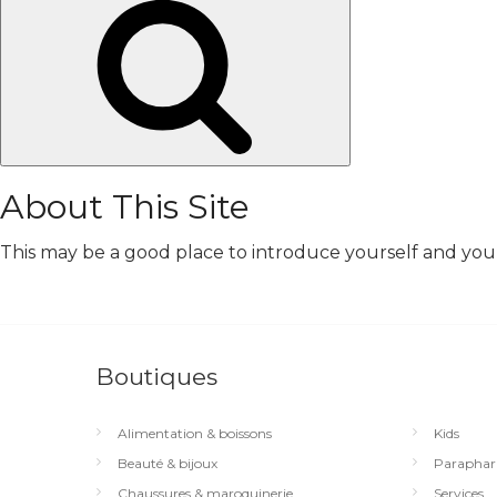
Chercher
About This Site
This may be a good place to introduce yourself and your 
Boutiques
Alimentation & boissons
Kids
Beauté & bijoux
Paraphar
Chaussures & maroquinerie
Services