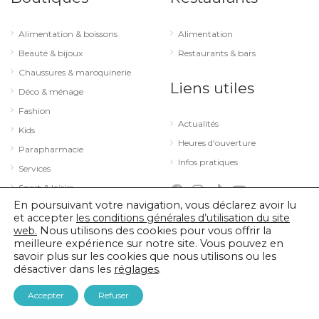
Alimentation & boissons
Alimentation
Beauté & bijoux
Restaurants & bars
Chaussures & maroquinerie
Liens utiles
Déco & ménage
Fashion
Actualités
Kids
Heures d'ouverture
Parapharmacie
Infos pratiques
Services
Sport & loisirs
En poursuivant votre navigation, vous déclarez avoir lu
Technologie & optique
et accepter
les conditions générales d’utilisation du site
web.
Nous utilisons des cookies pour vous offrir la
meilleure expérience sur notre site. Vous pouvez en
savoir plus sur les cookies que nous utilisons ou les
© 2026 City Concorde |
Mentions légales
|
Politique de confidentialité
désactiver dans les
réglages
.
|
Conditions générales d’utilisation
Accepter
Refuser