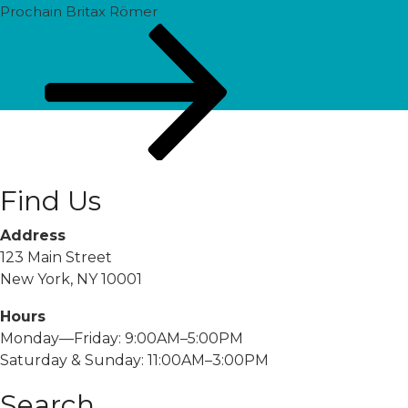
Prochain
Prochain
Britax Römer
post
Find Us
Address
123 Main Street
New York, NY 10001
Hours
Monday—Friday: 9:00AM–5:00PM
Saturday & Sunday: 11:00AM–3:00PM
Search