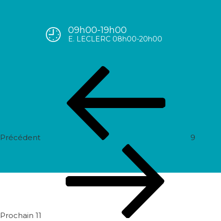
09h00-19h00
10
E. LECLERC 08h00-20h00
Navigation
Post
de
précédent
l’article
Précédent
9
Prochain
post
Prochain
11