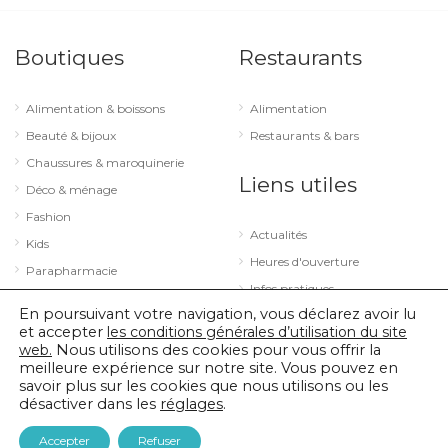
Boutiques
Restaurants
Alimentation & boissons
Alimentation
Beauté & bijoux
Restaurants & bars
Chaussures & maroquinerie
Liens utiles
Déco & ménage
Fashion
Actualités
Kids
Heures d'ouverture
Parapharmacie
Infos pratiques
Services
En poursuivant votre navigation, vous déclarez avoir lu
Sport & loisirs
et accepter
les conditions générales d’utilisation du site
web.
Nous utilisons des cookies pour vous offrir la
Technologie & optique
meilleure expérience sur notre site. Vous pouvez en
savoir plus sur les cookies que nous utilisons ou les
désactiver dans les
réglages
.
© 2026 City Concorde |
Mentions légales
|
Politique de confidentialité
Accepter
Refuser