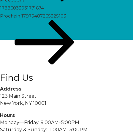
17886033031771674
Prochain
Prochain
17975487265325103
post
Find Us
Address
123 Main Street
New York, NY 10001
Hours
Monday—Friday: 9:00AM–5:00PM
Saturday & Sunday: 11:00AM–3:00PM