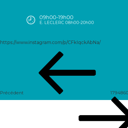
09h00-19h00
17860654223147324
E. LECLERC 08h00-20h00
https://www.instagram.com/p/CFkIqckAbNa/
Navigation
Post
de
précédent
l’article
Précédent
179486
Prochain
post