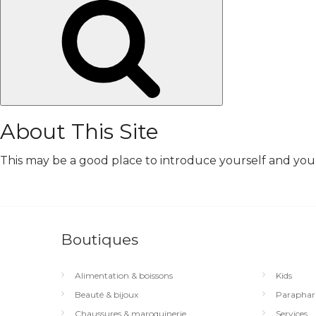
Chercher
About This Site
This may be a good place to introduce yourself and your 
Boutiques
Alimentation & boissons
Kids
Beauté & bijoux
Paraphar
Chaussures & maroquinerie
Services