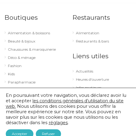
Boutiques
Restaurants
Alimentation & boissons
Alimentation
Beauté & bijoux
Restaurants & bars
Chaussures & maroquinerie
Liens utiles
Déco & ménage
Fashion
Actualités
Kids
Heures d'ouverture
Parapharmacie
Infos pratiques
Services
En poursuivant votre navigation, vous déclarez avoir lu
Sport & loisirs
et accepter
les conditions générales d’utilisation du site
web.
Nous utilisons des cookies pour vous offrir la
Technologie & optique
meilleure expérience sur notre site. Vous pouvez en
savoir plus sur les cookies que nous utilisons ou les
désactiver dans les
réglages
.
© 2026 City Concorde |
Mentions légales
|
Politique de confidentialité
Accepter
Refuser