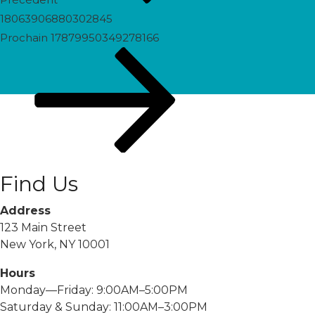
18063906880302845
Prochain
Prochain
17879950349278166
post
Find Us
Address
123 Main Street
New York, NY 10001
Hours
Monday—Friday: 9:00AM–5:00PM
Saturday & Sunday: 11:00AM–3:00PM