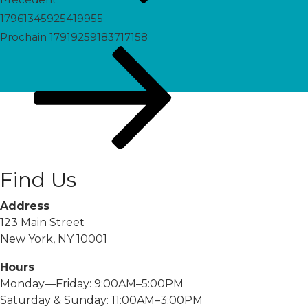
17961345925419955
Prochain
Prochain
17919259183717158
post
Find Us
Address
123 Main Street
New York, NY 10001
Hours
Monday—Friday: 9:00AM–5:00PM
Saturday & Sunday: 11:00AM–3:00PM