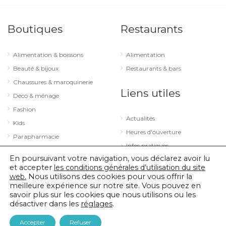
Boutiques
Restaurants
Alimentation & boissons
Alimentation
Beauté & bijoux
Restaurants & bars
Chaussures & maroquinerie
Liens utiles
Déco & ménage
Fashion
Actualités
Kids
Heures d'ouverture
Parapharmacie
Infos pratiques
Services
En poursuivant votre navigation, vous déclarez avoir lu
Sport & loisirs
et accepter
les conditions générales d’utilisation du site
web.
Nous utilisons des cookies pour vous offrir la
Technologie & optique
meilleure expérience sur notre site. Vous pouvez en
savoir plus sur les cookies que nous utilisons ou les
désactiver dans les
réglages
.
© 2026 City Concorde |
Mentions légales
|
Politique de confidentialité
Accepter
Refuser