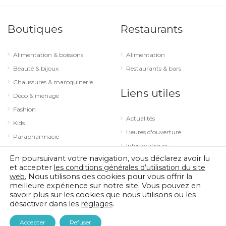
Boutiques
Restaurants
Alimentation & boissons
Alimentation
Beauté & bijoux
Restaurants & bars
Chaussures & maroquinerie
Liens utiles
Déco & ménage
Fashion
Actualités
Kids
Heures d'ouverture
Parapharmacie
Infos pratiques
Services
En poursuivant votre navigation, vous déclarez avoir lu
Sport & loisirs
et accepter
les conditions générales d’utilisation du site
web.
Nous utilisons des cookies pour vous offrir la
Technologie & optique
meilleure expérience sur notre site. Vous pouvez en
savoir plus sur les cookies que nous utilisons ou les
désactiver dans les
réglages
.
© 2026 City Concorde |
Mentions légales
|
Politique de confidentialité
Accepter
Refuser