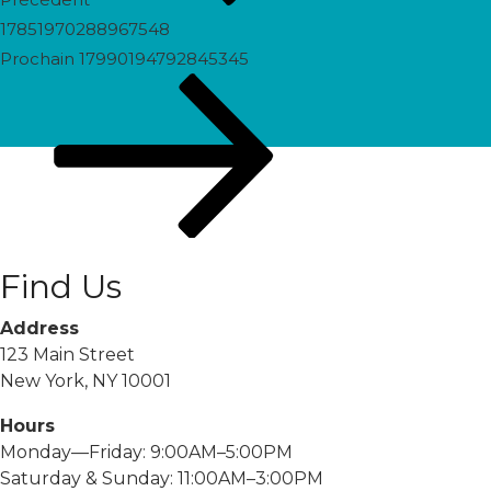
17851970288967548
Prochain
Prochain
17990194792845345
post
Find Us
Address
123 Main Street
New York, NY 10001
Hours
Monday—Friday: 9:00AM–5:00PM
Saturday & Sunday: 11:00AM–3:00PM