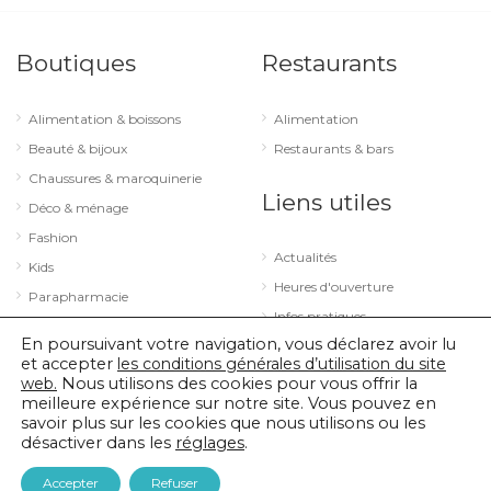
Boutiques
Restaurants
Alimentation & boissons
Alimentation
Beauté & bijoux
Restaurants & bars
Chaussures & maroquinerie
Liens utiles
Déco & ménage
Fashion
Actualités
Kids
Heures d'ouverture
Parapharmacie
Infos pratiques
Services
En poursuivant votre navigation, vous déclarez avoir lu
Sport & loisirs
et accepter
les conditions générales d’utilisation du site
web.
Nous utilisons des cookies pour vous offrir la
Technologie & optique
meilleure expérience sur notre site. Vous pouvez en
savoir plus sur les cookies que nous utilisons ou les
désactiver dans les
réglages
.
© 2026 City Concorde |
Mentions légales
|
Politique de confidentialité
Accepter
Refuser