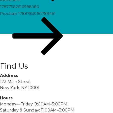
17877582616988086
Prochain
Prochain
17887830151789461
post
Find Us
Address
123 Main Street
New York, NY 10001
Hours
Monday—Friday: 9:00AM–5:00PM
Saturday & Sunday: 11:00AM–3:00PM