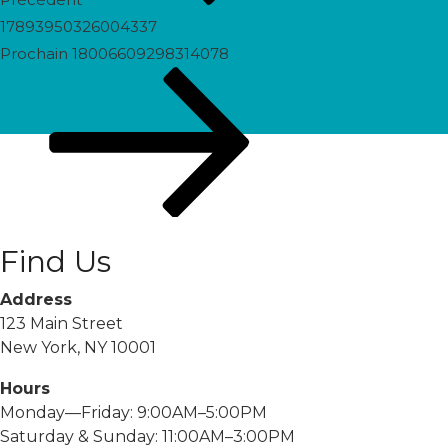
17893950326004337
Prochain
Prochain
18006609298314078
post
Find Us
Address
123 Main Street
New York, NY 10001
Hours
Monday—Friday: 9:00AM–5:00PM
Saturday & Sunday: 11:00AM–3:00PM