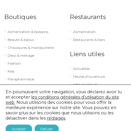
Boutiques
Restaurants
Alimentation & boissons
Alimentation
Beauté & bijoux
Restaurants & bars
Chaussures & maroquinerie
Liens utiles
Déco & ménage
Fashion
Actualités
Kids
Heures d'ouverture
Parapharmacie
Infos pratiques
Services
En poursuivant votre navigation, vous déclarez avoir lu
Sport & loisirs
et accepter
les conditions générales d’utilisation du site
web.
Nous utilisons des cookies pour vous offrir la
Technologie & optique
meilleure expérience sur notre site. Vous pouvez en
savoir plus sur les cookies que nous utilisons ou les
désactiver dans les
réglages
.
© 2026 City Concorde |
Mentions légales
|
Politique de confidentialité
Accepter
Refuser