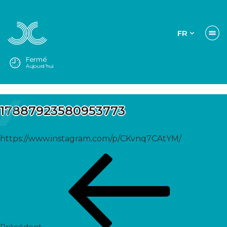
FR
Fermé
Aujourd'hui
17887923580953773
https://www.instagram.com/p/CKvnq7CAtYM/
Navigation
Post
de
précédent
l’article
Précédent