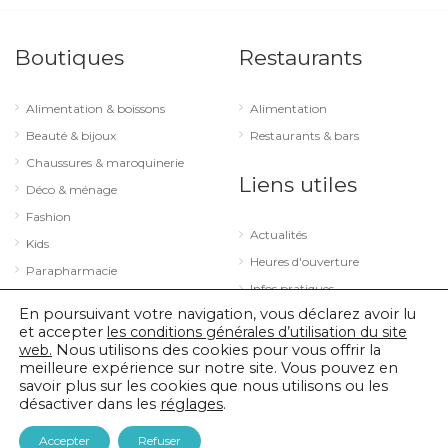
Boutiques
Restaurants
Alimentation & boissons
Alimentation
Beauté & bijoux
Restaurants & bars
Chaussures & maroquinerie
Liens utiles
Déco & ménage
Fashion
Actualités
Kids
Heures d'ouverture
Parapharmacie
Infos pratiques
Services
En poursuivant votre navigation, vous déclarez avoir lu
Sport & loisirs
et accepter
les conditions générales d’utilisation du site
web.
Nous utilisons des cookies pour vous offrir la
Technologie & optique
meilleure expérience sur notre site. Vous pouvez en
savoir plus sur les cookies que nous utilisons ou les
désactiver dans les
réglages
.
© 2026 City Concorde |
Mentions légales
|
Politique de confidentialité
Accepter
Refuser