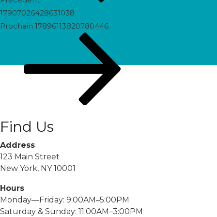
17907026428631038
Prochain
Prochain
17896113820780446
post
Find Us
Address
123 Main Street
New York, NY 10001
Hours
Monday—Friday: 9:00AM–5:00PM
Saturday & Sunday: 11:00AM–3:00PM