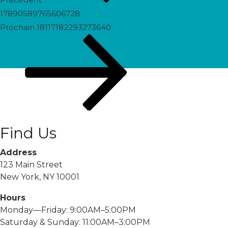
17890589765606728
Prochain
Prochain
18117182293273640
post
Find Us
Address
123 Main Street
New York, NY 10001
Hours
Monday—Friday: 9:00AM–5:00PM
Saturday & Sunday: 11:00AM–3:00PM