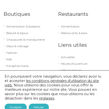
Boutiques
Restaurants
Alimentation & boissons
Alimentation
Beauté & bijoux
Restaurants & bars
Chaussures & maroquinerie
Liens utiles
Déco & ménage
Fashion
Actualités
Kids
Heures d'ouverture
Parapharmacie
Infos pratiques
Services
En poursuivant votre navigation, vous déclarez avoir lu
Sport & loisirs
et accepter
les conditions générales d’utilisation du site
web.
Nous utilisons des cookies pour vous offrir la
Technologie & optique
meilleure expérience sur notre site. Vous pouvez en
savoir plus sur les cookies que nous utilisons ou les
désactiver dans les
réglages
.
© 2026 City Concorde |
Mentions légales
|
Politique de confidentialité
Accepter
Refuser