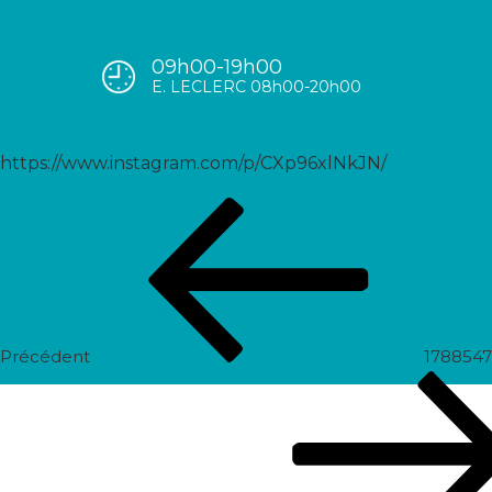
09h00-19h00
17909131850166165
E. LECLERC 08h00-20h00
https://www.instagram.com/p/CXp96xlNkJN/
Navigation
Post
de
précédent
l’article
Précédent
178854
Prochain
post