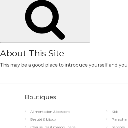
Chercher
About This Site
This may be a good place to introduce yourself and your 
Boutiques
Alimentation & boissons
Kids
Beauté & bijoux
Paraphar
Chaussures & maroquinerie
Services