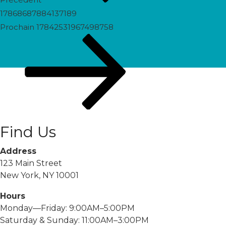
17868687884137189
Prochain
Prochain
17842531967498758
post
Find Us
Address
123 Main Street
New York, NY 10001
Hours
Monday—Friday: 9:00AM–5:00PM
Saturday & Sunday: 11:00AM–3:00PM