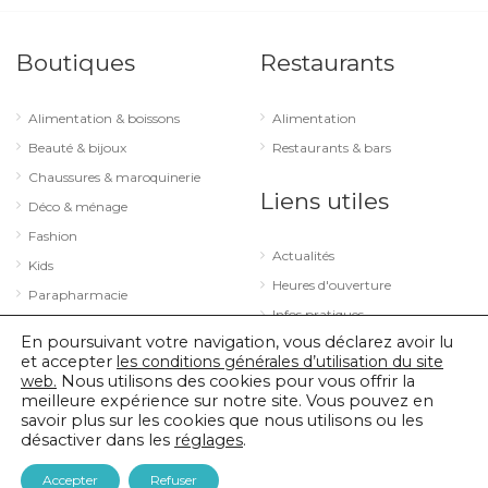
Boutiques
Restaurants
Alimentation & boissons
Alimentation
Beauté & bijoux
Restaurants & bars
Chaussures & maroquinerie
Liens utiles
Déco & ménage
Fashion
Actualités
Kids
Heures d'ouverture
Parapharmacie
Infos pratiques
Services
En poursuivant votre navigation, vous déclarez avoir lu
Sport & loisirs
et accepter
les conditions générales d’utilisation du site
web.
Nous utilisons des cookies pour vous offrir la
Technologie & optique
meilleure expérience sur notre site. Vous pouvez en
savoir plus sur les cookies que nous utilisons ou les
désactiver dans les
réglages
.
© 2026 City Concorde |
Mentions légales
|
Politique de confidentialité
Accepter
Refuser