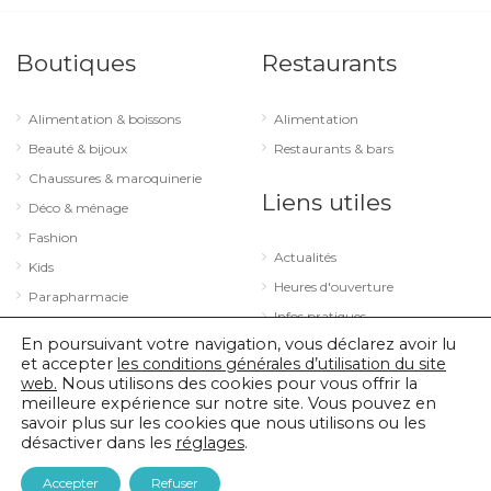
Boutiques
Restaurants
Alimentation & boissons
Alimentation
Beauté & bijoux
Restaurants & bars
Chaussures & maroquinerie
Liens utiles
Déco & ménage
Fashion
Actualités
Kids
Heures d'ouverture
Parapharmacie
Infos pratiques
Services
En poursuivant votre navigation, vous déclarez avoir lu
Sport & loisirs
et accepter
les conditions générales d’utilisation du site
web.
Nous utilisons des cookies pour vous offrir la
Technologie & optique
meilleure expérience sur notre site. Vous pouvez en
savoir plus sur les cookies que nous utilisons ou les
désactiver dans les
réglages
.
© 2026 City Concorde |
Mentions légales
|
Politique de confidentialité
Accepter
Refuser