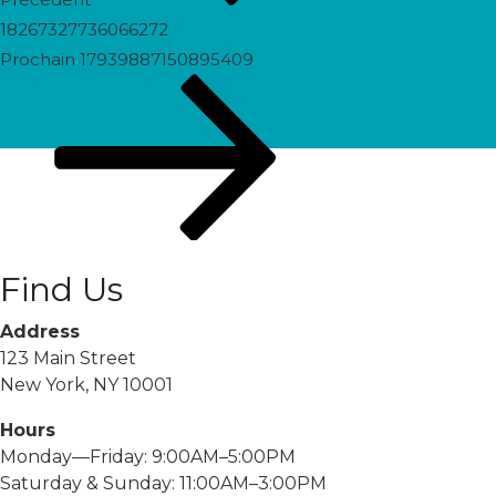
18267327736066272
Prochain
Prochain
17939887150895409
post
Find Us
Address
123 Main Street
New York, NY 10001
Hours
Monday—Friday: 9:00AM–5:00PM
Saturday & Sunday: 11:00AM–3:00PM