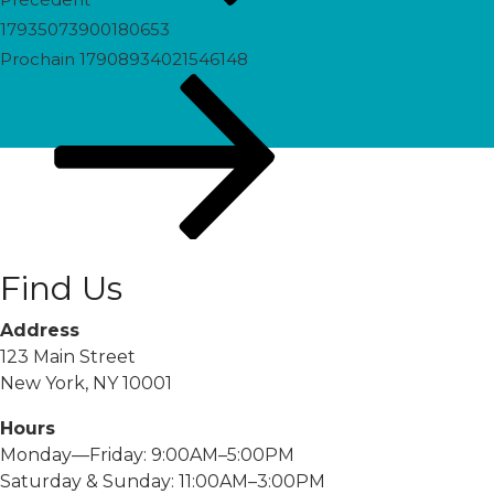
17935073900180653
Prochain
Prochain
17908934021546148
post
Find Us
Address
123 Main Street
New York, NY 10001
Hours
Monday—Friday: 9:00AM–5:00PM
Saturday & Sunday: 11:00AM–3:00PM