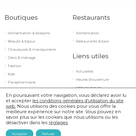
Boutiques
Restaurants
Alimentation & boissons
Alimentation
Beauté & bijoux
Restaurants & bars
Chaussures & maroquinerie
Liens utiles
Déco & ménage
Fashion
Actualités
Kids
Heures d'ouverture
Parapharmacie
Infos pratiques
Services
En poursuivant votre navigation, vous déclarez avoir lu
Sport & loisirs
et accepter
les conditions générales d’utilisation du site
web.
Nous utilisons des cookies pour vous offrir la
Technologie & optique
meilleure expérience sur notre site. Vous pouvez en
savoir plus sur les cookies que nous utilisons ou les
désactiver dans les
réglages
.
© 2026 City Concorde |
Mentions légales
|
Politique de confidentialité
Accepter
Refuser