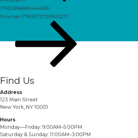
17932866880444628
Prochain
Prochain
17905732759610227
post
Find Us
Address
123 Main Street
New York, NY 10001
Hours
Monday—Friday: 9:00AM–5:00PM
Saturday & Sunday: 11:00AM–3:00PM