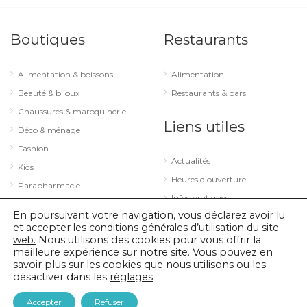
Boutiques
Restaurants
Alimentation & boissons
Alimentation
Beauté & bijoux
Restaurants & bars
Chaussures & maroquinerie
Liens utiles
Déco & ménage
Fashion
Actualités
Kids
Heures d'ouverture
Parapharmacie
Infos pratiques
Services
En poursuivant votre navigation, vous déclarez avoir lu
Sport & loisirs
et accepter
les conditions générales d’utilisation du site
web.
Nous utilisons des cookies pour vous offrir la
Technologie & optique
meilleure expérience sur notre site. Vous pouvez en
savoir plus sur les cookies que nous utilisons ou les
désactiver dans les
réglages
.
© 2026 City Concorde |
Mentions légales
|
Politique de confidentialité
Accepter
Refuser