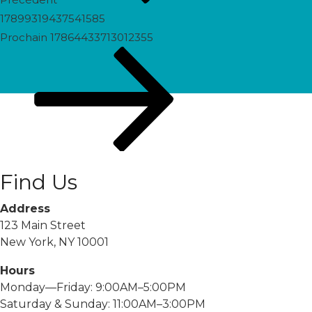
17899319437541585
Prochain
Prochain
17864433713012355
post
Find Us
Address
123 Main Street
New York, NY 10001
Hours
Monday—Friday: 9:00AM–5:00PM
Saturday & Sunday: 11:00AM–3:00PM