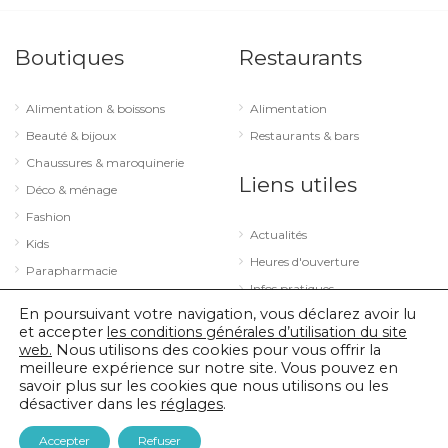
Boutiques
Restaurants
Alimentation & boissons
Alimentation
Beauté & bijoux
Restaurants & bars
Chaussures & maroquinerie
Liens utiles
Déco & ménage
Fashion
Actualités
Kids
Heures d'ouverture
Parapharmacie
Infos pratiques
Services
En poursuivant votre navigation, vous déclarez avoir lu
Sport & loisirs
et accepter
les conditions générales d’utilisation du site
web.
Nous utilisons des cookies pour vous offrir la
Technologie & optique
meilleure expérience sur notre site. Vous pouvez en
savoir plus sur les cookies que nous utilisons ou les
désactiver dans les
réglages
.
© 2026 City Concorde |
Mentions légales
|
Politique de confidentialité
Accepter
Refuser