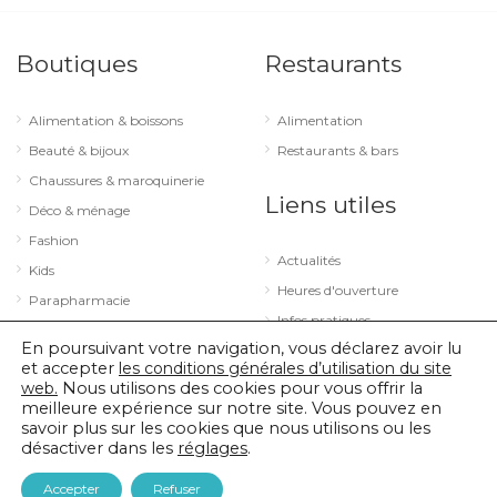
Boutiques
Restaurants
Alimentation & boissons
Alimentation
Beauté & bijoux
Restaurants & bars
Chaussures & maroquinerie
Liens utiles
Déco & ménage
Fashion
Actualités
Kids
Heures d'ouverture
Parapharmacie
Infos pratiques
Services
En poursuivant votre navigation, vous déclarez avoir lu
Sport & loisirs
et accepter
les conditions générales d’utilisation du site
web.
Nous utilisons des cookies pour vous offrir la
Technologie & optique
meilleure expérience sur notre site. Vous pouvez en
savoir plus sur les cookies que nous utilisons ou les
désactiver dans les
réglages
.
© 2026 City Concorde |
Mentions légales
|
Politique de confidentialité
Accepter
Refuser