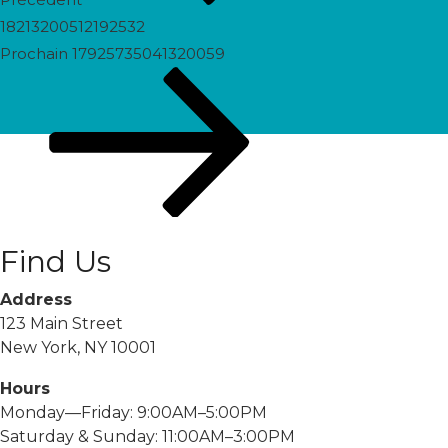
18213200512192532
Prochain
Prochain
17925735041320059
post
Find Us
Address
123 Main Street
New York, NY 10001
Hours
Monday—Friday: 9:00AM–5:00PM
Saturday & Sunday: 11:00AM–3:00PM