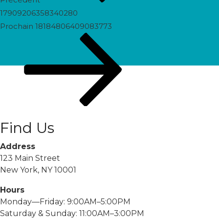
17909206358340280
Prochain
Prochain
18184806409083773
post
Find Us
Address
123 Main Street
New York, NY 10001
Hours
Monday—Friday: 9:00AM–5:00PM
Saturday & Sunday: 11:00AM–3:00PM