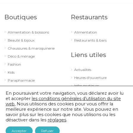
Boutiques
Restaurants
Alimentation & boissons
Alimentation
Beauté & bijoux
Restaurants & bars
Chaussures & maroquinerie
Liens utiles
Déco & ménage
Fashion
Actualités
Kids
Heures d'ouverture
Parapharmacie
Infos pratiques
Services
En poursuivant votre navigation, vous déclarez avoir lu
Sport & loisirs
et accepter
les conditions générales d’utilisation du site
web.
Nous utilisons des cookies pour vous offrir la
Technologie & optique
meilleure expérience sur notre site. Vous pouvez en
savoir plus sur les cookies que nous utilisons ou les
désactiver dans les
réglages
.
© 2026 City Concorde |
Mentions légales
|
Politique de confidentialité
Accepter
Refuser