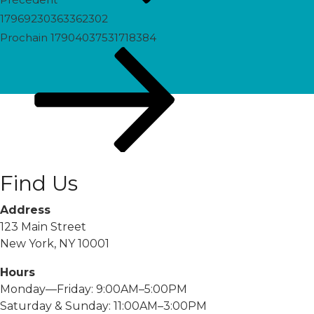
17969230363362302
Prochain
Prochain
17904037531718384
post
Find Us
Address
123 Main Street
New York, NY 10001
Hours
Monday—Friday: 9:00AM–5:00PM
Saturday & Sunday: 11:00AM–3:00PM