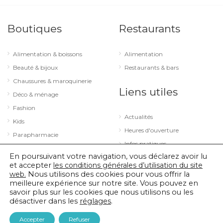
Boutiques
Restaurants
Alimentation & boissons
Alimentation
Beauté & bijoux
Restaurants & bars
Chaussures & maroquinerie
Liens utiles
Déco & ménage
Fashion
Actualités
Kids
Heures d'ouverture
Parapharmacie
Infos pratiques
Services
En poursuivant votre navigation, vous déclarez avoir lu
Sport & loisirs
et accepter
les conditions générales d’utilisation du site
web.
Nous utilisons des cookies pour vous offrir la
Technologie & optique
meilleure expérience sur notre site. Vous pouvez en
savoir plus sur les cookies que nous utilisons ou les
désactiver dans les
réglages
.
© 2026 City Concorde |
Mentions légales
|
Politique de confidentialité
Accepter
Refuser