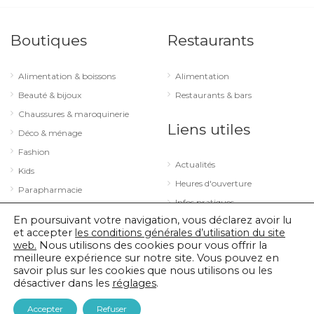
Boutiques
Restaurants
Alimentation & boissons
Alimentation
Beauté & bijoux
Restaurants & bars
Chaussures & maroquinerie
Liens utiles
Déco & ménage
Fashion
Actualités
Kids
Heures d'ouverture
Parapharmacie
Infos pratiques
Services
En poursuivant votre navigation, vous déclarez avoir lu
Sport & loisirs
et accepter
les conditions générales d’utilisation du site
web.
Nous utilisons des cookies pour vous offrir la
Technologie & optique
meilleure expérience sur notre site. Vous pouvez en
savoir plus sur les cookies que nous utilisons ou les
désactiver dans les
réglages
.
© 2026 City Concorde |
Mentions légales
|
Politique de confidentialité
Accepter
Refuser