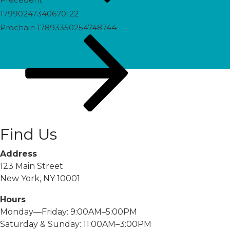
17990247340670122
Prochain
Prochain
17893350254748744
post
Find Us
Address
123 Main Street
New York, NY 10001
Hours
Monday—Friday: 9:00AM–5:00PM
Saturday & Sunday: 11:00AM–3:00PM