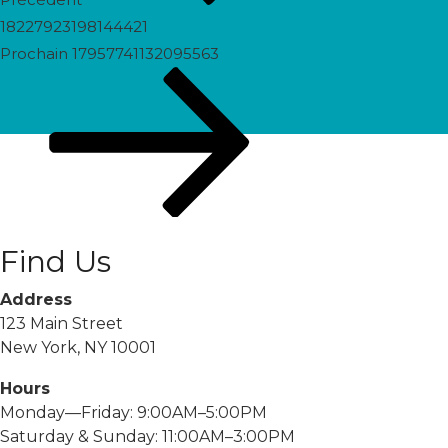
18227923198144421
Prochain
Prochain
17957741132095563
post
Find Us
Address
123 Main Street
New York, NY 10001
Hours
Monday—Friday: 9:00AM–5:00PM
Saturday & Sunday: 11:00AM–3:00PM