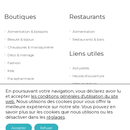
Boutiques
Restaurants
Alimentation & boissons
Alimentation
Beauté & bijoux
Restaurants & bars
Chaussures & maroquinerie
Liens utiles
Déco & ménage
Fashion
Actualités
Kids
Heures d'ouverture
Parapharmacie
Infos pratiques
Services
En poursuivant votre navigation, vous déclarez avoir lu
Sport & loisirs
et accepter
les conditions générales d’utilisation du site
web.
Nous utilisons des cookies pour vous offrir la
Technologie & optique
meilleure expérience sur notre site. Vous pouvez en
savoir plus sur les cookies que nous utilisons ou les
désactiver dans les
réglages
.
© 2026 City Concorde |
Mentions légales
|
Politique de confidentialité
Accepter
Refuser