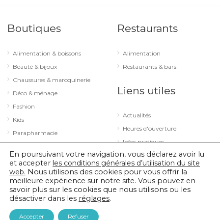
Boutiques
Restaurants
Alimentation & boissons
Alimentation
Beauté & bijoux
Restaurants & bars
Chaussures & maroquinerie
Liens utiles
Déco & ménage
Fashion
Actualités
Kids
Heures d'ouverture
Parapharmacie
Infos pratiques
Services
En poursuivant votre navigation, vous déclarez avoir lu
Sport & loisirs
et accepter
les conditions générales d’utilisation du site
web.
Nous utilisons des cookies pour vous offrir la
Technologie & optique
meilleure expérience sur notre site. Vous pouvez en
savoir plus sur les cookies que nous utilisons ou les
désactiver dans les
réglages
.
© 2026 City Concorde |
Mentions légales
|
Politique de confidentialité
Accepter
Refuser