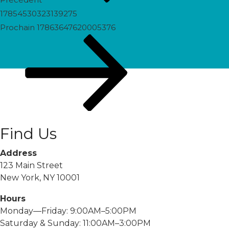
17854530323139275
Prochain
Prochain
17863647620005376
post
Find Us
Address
123 Main Street
New York, NY 10001
Hours
Monday—Friday: 9:00AM–5:00PM
Saturday & Sunday: 11:00AM–3:00PM