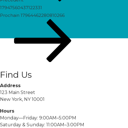
17947560437122331
Prochain
Prochain
17964462280810266
post
Find Us
Address
123 Main Street
New York, NY 10001
Hours
Monday—Friday: 9:00AM–5:00PM
Saturday & Sunday: 11:00AM–3:00PM