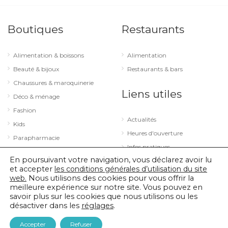
Boutiques
Restaurants
Alimentation & boissons
Alimentation
Beauté & bijoux
Restaurants & bars
Chaussures & maroquinerie
Liens utiles
Déco & ménage
Fashion
Actualités
Kids
Heures d'ouverture
Parapharmacie
Infos pratiques
Services
En poursuivant votre navigation, vous déclarez avoir lu
Sport & loisirs
et accepter
les conditions générales d’utilisation du site
web.
Nous utilisons des cookies pour vous offrir la
Technologie & optique
meilleure expérience sur notre site. Vous pouvez en
savoir plus sur les cookies que nous utilisons ou les
désactiver dans les
réglages
.
© 2026 City Concorde |
Mentions légales
|
Politique de confidentialité
Accepter
Refuser