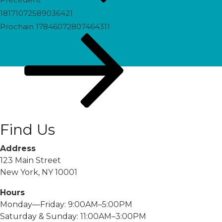
18171072589036421
Prochain
Prochain
17846072807464311
post
Find Us
Address
123 Main Street
New York, NY 10001
Hours
Monday—Friday: 9:00AM–5:00PM
Saturday & Sunday: 11:00AM–3:00PM