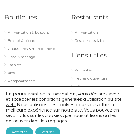
Boutiques
Restaurants
Alimentation & boissons
Alimentation
Beauté & bijoux
Restaurants & bars
Chaussures & maroquinerie
Liens utiles
Déco & ménage
Fashion
Actualités
Kids
Heures d'ouverture
Parapharmacie
Infos pratiques
Services
En poursuivant votre navigation, vous déclarez avoir lu
Sport & loisirs
et accepter
les conditions générales d’utilisation du site
web.
Nous utilisons des cookies pour vous offrir la
Technologie & optique
meilleure expérience sur notre site. Vous pouvez en
savoir plus sur les cookies que nous utilisons ou les
désactiver dans les
réglages
.
© 2026 City Concorde |
Mentions légales
|
Politique de confidentialité
Accepter
Refuser