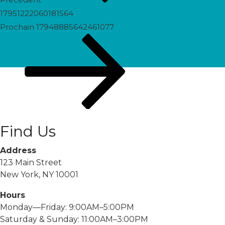
17951222060181564
Prochain
Prochain
17948885642461077
post
Find Us
Address
123 Main Street
New York, NY 10001
Hours
Monday—Friday: 9:00AM–5:00PM
Saturday & Sunday: 11:00AM–3:00PM