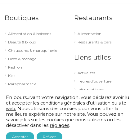
Boutiques
Restaurants
Alimentation & boissons
Alimentation
Beauté & bijoux
Restaurants & bars
Chaussures & maroquinerie
Liens utiles
Déco & ménage
Fashion
Actualités
Kids
Heures d'ouverture
Parapharmacie
Infos pratiques
Services
En poursuivant votre navigation, vous déclarez avoir lu
Sport & loisirs
et accepter
les conditions générales d’utilisation du site
web.
Nous utilisons des cookies pour vous offrir la
Technologie & optique
meilleure expérience sur notre site. Vous pouvez en
savoir plus sur les cookies que nous utilisons ou les
désactiver dans les
réglages
.
© 2026 City Concorde |
Mentions légales
|
Politique de confidentialité
Accepter
Refuser