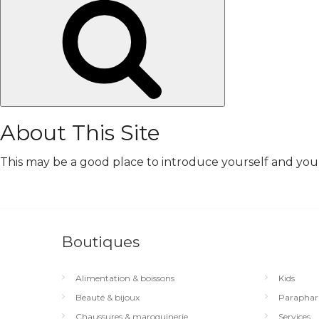
Chercher
About This Site
This may be a good place to introduce yourself and your 
Boutiques
Alimentation & boissons
Kids
Beauté & bijoux
Paraphar
Chaussures & maroquinerie
Services