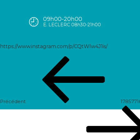
09h00-20h00
17962689175433714
E. LECLERC 08h30-21h00
https://www.instagram.com/p/CQtWlw4J1is/
Navigation
Post
de
précédent
l’article
Précédent
1785771
Prochain
post