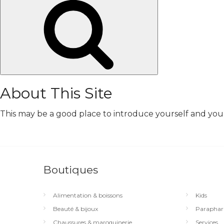
Chercher
About This Site
This may be a good place to introduce yourself and your 
Boutiques
Alimentation & boissons
Kids
Beauté & bijoux
Paraphar
Chaussures & maroquinerie
Services