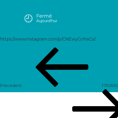
Fermé
17979149638346968
Aujourd'hui
https://www.instagram.com/p/CNEwyGnhsCo/
Navigation
Post
de
précédent
l’article
Précédent
179269
Prochain
post