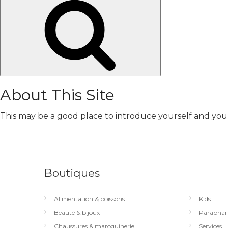
Chercher
About This Site
This may be a good place to introduce yourself and your 
Boutiques
Alimentation & boissons
Kids
Beauté & bijoux
Paraphar
Chaussures & maroquinerie
Services