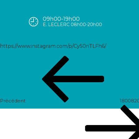
09h00-19h00
17980963901594046
E. LECLERC 08h00-20h00
https://www.instagram.com/p/Cy50riTLFh6/
Navigation
Post
de
précédent
l’article
Précédent
180082
Prochain
post