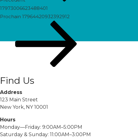
17973006623488401
Prochain
Prochain
17964420932392912
post
Find Us
Address
123 Main Street
New York, NY 10001
Hours
Monday—Friday: 9:00AM–5:00PM
Saturday & Sunday: 11:00AM–3:00PM