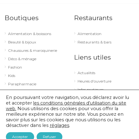
Boutiques
Restaurants
Alimentation & boissons
Alimentation
Beauté & bijoux
Restaurants & bars
Chaussures & maroquinerie
Liens utiles
Déco & ménage
Fashion
Actualités
Kids
Heures d'ouverture
Parapharmacie
Infos pratiques
Services
En poursuivant votre navigation, vous déclarez avoir lu
Sport & loisirs
et accepter
les conditions générales d’utilisation du site
web.
Nous utilisons des cookies pour vous offrir la
Technologie & optique
meilleure expérience sur notre site. Vous pouvez en
savoir plus sur les cookies que nous utilisons ou les
désactiver dans les
réglages
.
© 2026 City Concorde |
Mentions légales
|
Politique de confidentialité
Accepter
Refuser