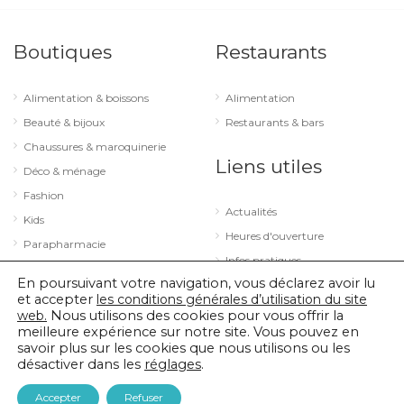
Boutiques
Restaurants
Alimentation & boissons
Alimentation
Beauté & bijoux
Restaurants & bars
Chaussures & maroquinerie
Liens utiles
Déco & ménage
Fashion
Actualités
Kids
Heures d'ouverture
Parapharmacie
Infos pratiques
Services
En poursuivant votre navigation, vous déclarez avoir lu
Sport & loisirs
et accepter
les conditions générales d’utilisation du site
web.
Nous utilisons des cookies pour vous offrir la
Technologie & optique
meilleure expérience sur notre site. Vous pouvez en
savoir plus sur les cookies que nous utilisons ou les
désactiver dans les
réglages
.
© 2026 City Concorde |
Mentions légales
|
Politique de confidentialité
Accepter
Refuser