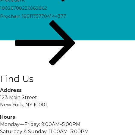
18026788226062862
Prochain
Prochain
18011757704144377
post
Find Us
Address
123 Main Street
New York, NY 10001
Hours
Monday—Friday: 9:00AM–5:00PM
Saturday & Sunday: 11:00AM–3:00PM