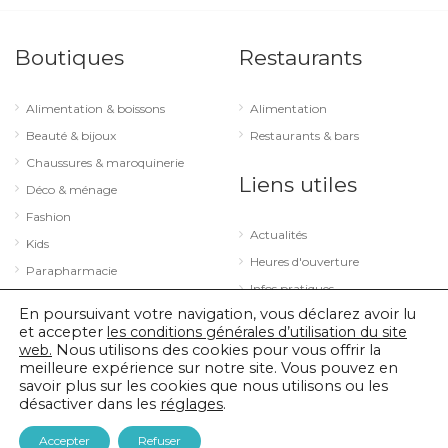
Boutiques
Restaurants
Alimentation & boissons
Alimentation
Beauté & bijoux
Restaurants & bars
Chaussures & maroquinerie
Liens utiles
Déco & ménage
Fashion
Actualités
Kids
Heures d'ouverture
Parapharmacie
Infos pratiques
Services
En poursuivant votre navigation, vous déclarez avoir lu
Sport & loisirs
et accepter
les conditions générales d’utilisation du site
web.
Nous utilisons des cookies pour vous offrir la
Technologie & optique
meilleure expérience sur notre site. Vous pouvez en
savoir plus sur les cookies que nous utilisons ou les
désactiver dans les
réglages
.
© 2026 City Concorde |
Mentions légales
|
Politique de confidentialité
Accepter
Refuser