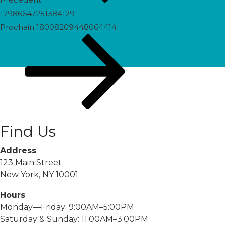
17986647251384129
Prochain
Prochain
18008209448064414
post
Find Us
Address
123 Main Street
New York, NY 10001
Hours
Monday—Friday: 9:00AM–5:00PM
Saturday & Sunday: 11:00AM–3:00PM