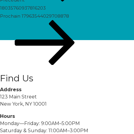
18035760937816203
Prochain
Prochain
17963544029708878
post
Find Us
Address
123 Main Street
New York, NY 10001
Hours
Monday—Friday: 9:00AM–5:00PM
Saturday & Sunday: 11:00AM–3:00PM