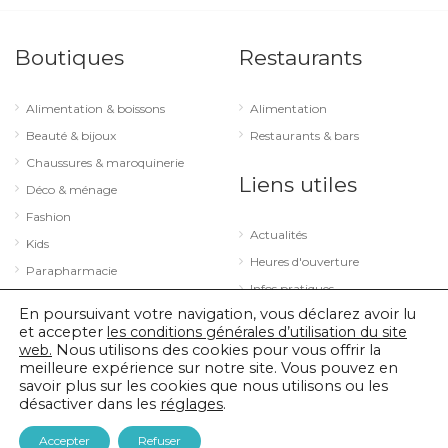
Boutiques
Restaurants
Alimentation & boissons
Alimentation
Beauté & bijoux
Restaurants & bars
Chaussures & maroquinerie
Liens utiles
Déco & ménage
Fashion
Actualités
Kids
Heures d'ouverture
Parapharmacie
Infos pratiques
Services
En poursuivant votre navigation, vous déclarez avoir lu
Sport & loisirs
et accepter
les conditions générales d’utilisation du site
web.
Nous utilisons des cookies pour vous offrir la
Technologie & optique
meilleure expérience sur notre site. Vous pouvez en
savoir plus sur les cookies que nous utilisons ou les
désactiver dans les
réglages
.
© 2026 City Concorde |
Mentions légales
|
Politique de confidentialité
Accepter
Refuser