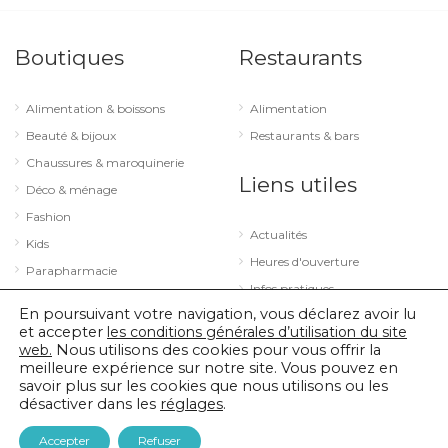
Boutiques
Restaurants
Alimentation & boissons
Alimentation
Beauté & bijoux
Restaurants & bars
Chaussures & maroquinerie
Liens utiles
Déco & ménage
Fashion
Actualités
Kids
Heures d'ouverture
Parapharmacie
Infos pratiques
Services
En poursuivant votre navigation, vous déclarez avoir lu
Sport & loisirs
et accepter
les conditions générales d’utilisation du site
web.
Nous utilisons des cookies pour vous offrir la
Technologie & optique
meilleure expérience sur notre site. Vous pouvez en
savoir plus sur les cookies que nous utilisons ou les
désactiver dans les
réglages
.
© 2026 City Concorde |
Mentions légales
|
Politique de confidentialité
Accepter
Refuser