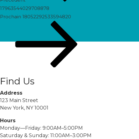
17963544029708878
Prochain
Prochain
18052292533594820
post
Find Us
Address
123 Main Street
New York, NY 10001
Hours
Monday—Friday: 9:00AM–5:00PM
Saturday & Sunday: 11:00AM–3:00PM