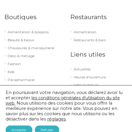
Boutiques
Restaurants
Alimentation & boissons
Alimentation
Beauté & bijoux
Restaurants & bars
Chaussures & maroquinerie
Liens utiles
Déco & ménage
Fashion
Actualités
Kids
Heures d'ouverture
Parapharmacie
Infos pratiques
Services
En poursuivant votre navigation, vous déclarez avoir lu
Sport & loisirs
et accepter
les conditions générales d’utilisation du site
web.
Nous utilisons des cookies pour vous offrir la
Technologie & optique
meilleure expérience sur notre site. Vous pouvez en
savoir plus sur les cookies que nous utilisons ou les
désactiver dans les
réglages
.
© 2026 City Concorde |
Mentions légales
|
Politique de confidentialité
Accepter
Refuser