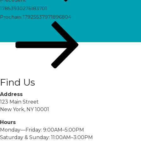
17853930276183701
Prochain
Prochain
17925537971896804
post
Find Us
Address
123 Main Street
New York, NY 10001
Hours
Monday—Friday: 9:00AM–5:00PM
Saturday & Sunday: 11:00AM–3:00PM