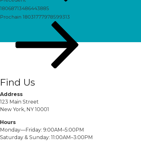
18068713486443885
Prochain
Prochain
18031777978599313
post
Find Us
Address
123 Main Street
New York, NY 10001
Hours
Monday—Friday: 9:00AM–5:00PM
Saturday & Sunday: 11:00AM–3:00PM