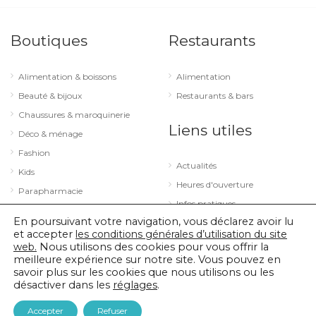
Boutiques
Restaurants
Alimentation & boissons
Alimentation
Beauté & bijoux
Restaurants & bars
Chaussures & maroquinerie
Liens utiles
Déco & ménage
Fashion
Actualités
Kids
Heures d'ouverture
Parapharmacie
Infos pratiques
Services
En poursuivant votre navigation, vous déclarez avoir lu
Sport & loisirs
et accepter
les conditions générales d’utilisation du site
web.
Nous utilisons des cookies pour vous offrir la
Technologie & optique
meilleure expérience sur notre site. Vous pouvez en
savoir plus sur les cookies que nous utilisons ou les
désactiver dans les
réglages
.
© 2026 City Concorde |
Mentions légales
|
Politique de confidentialité
Accepter
Refuser