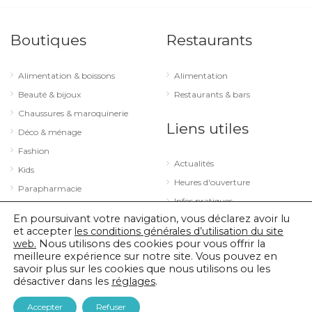
Boutiques
Restaurants
Alimentation & boissons
Alimentation
Beauté & bijoux
Restaurants & bars
Chaussures & maroquinerie
Liens utiles
Déco & ménage
Fashion
Actualités
Kids
Heures d'ouverture
Parapharmacie
Infos pratiques
Services
En poursuivant votre navigation, vous déclarez avoir lu
Sport & loisirs
et accepter
les conditions générales d’utilisation du site
web.
Nous utilisons des cookies pour vous offrir la
Technologie & optique
meilleure expérience sur notre site. Vous pouvez en
savoir plus sur les cookies que nous utilisons ou les
désactiver dans les
réglages
.
© 2026 City Concorde |
Mentions légales
|
Politique de confidentialité
Accepter
Refuser