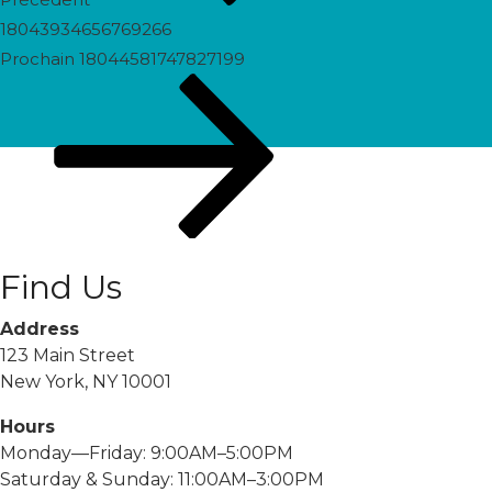
18043934656769266
Prochain
Prochain
18044581747827199
post
Find Us
Address
123 Main Street
New York, NY 10001
Hours
Monday—Friday: 9:00AM–5:00PM
Saturday & Sunday: 11:00AM–3:00PM