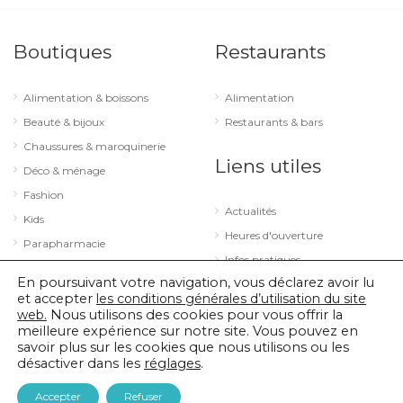
Boutiques
Restaurants
Alimentation & boissons
Alimentation
Beauté & bijoux
Restaurants & bars
Chaussures & maroquinerie
Liens utiles
Déco & ménage
Fashion
Actualités
Kids
Heures d'ouverture
Parapharmacie
Infos pratiques
Services
En poursuivant votre navigation, vous déclarez avoir lu
Sport & loisirs
et accepter
les conditions générales d’utilisation du site
web.
Nous utilisons des cookies pour vous offrir la
Technologie & optique
meilleure expérience sur notre site. Vous pouvez en
savoir plus sur les cookies que nous utilisons ou les
désactiver dans les
réglages
.
© 2026 City Concorde |
Mentions légales
|
Politique de confidentialité
Accepter
Refuser