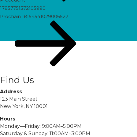
17857751372105990
Prochain
Prochain
18154541029006522
post
Find Us
Address
123 Main Street
New York, NY 10001
Hours
Monday—Friday: 9:00AM–5:00PM
Saturday & Sunday: 11:00AM–3:00PM