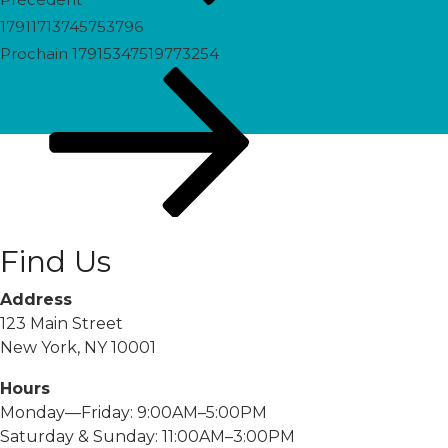
17911713745753796
Prochain
Prochain
17915347519773254
post
Find Us
Address
123 Main Street
New York, NY 10001
Hours
Monday—Friday: 9:00AM–5:00PM
Saturday & Sunday: 11:00AM–3:00PM