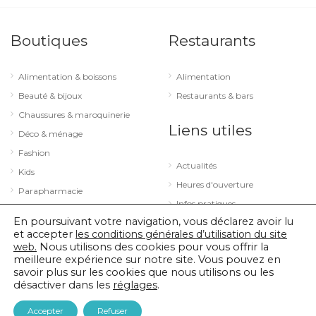
Boutiques
Restaurants
Alimentation & boissons
Alimentation
Beauté & bijoux
Restaurants & bars
Chaussures & maroquinerie
Liens utiles
Déco & ménage
Fashion
Actualités
Kids
Heures d'ouverture
Parapharmacie
Infos pratiques
Services
En poursuivant votre navigation, vous déclarez avoir lu
Sport & loisirs
et accepter
les conditions générales d’utilisation du site
web.
Nous utilisons des cookies pour vous offrir la
Technologie & optique
meilleure expérience sur notre site. Vous pouvez en
savoir plus sur les cookies que nous utilisons ou les
désactiver dans les
réglages
.
© 2026 City Concorde |
Mentions légales
|
Politique de confidentialité
Accepter
Refuser