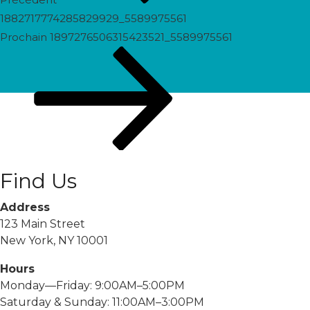
1882717774285829929_5589975561
Prochain
Prochain
1897276506315423521_5589975561
post
Find Us
Address
123 Main Street
New York, NY 10001
Hours
Monday—Friday: 9:00AM–5:00PM
Saturday & Sunday: 11:00AM–3:00PM