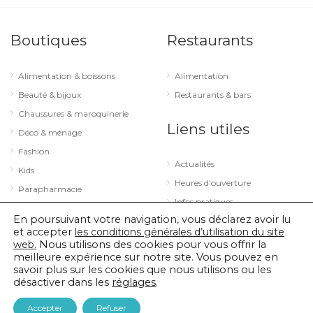
Boutiques
Restaurants
Alimentation & boissons
Alimentation
Beauté & bijoux
Restaurants & bars
Chaussures & maroquinerie
Liens utiles
Déco & ménage
Fashion
Actualités
Kids
Heures d'ouverture
Parapharmacie
Infos pratiques
Services
En poursuivant votre navigation, vous déclarez avoir lu
Sport & loisirs
et accepter
les conditions générales d’utilisation du site
web.
Nous utilisons des cookies pour vous offrir la
Technologie & optique
meilleure expérience sur notre site. Vous pouvez en
savoir plus sur les cookies que nous utilisons ou les
désactiver dans les
réglages
.
© 2026 City Concorde |
Mentions légales
|
Politique de confidentialité
Accepter
Refuser